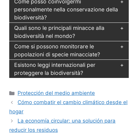
Come posso coinvolgermi
personalmente nella conservazione della
biodiversità?
Quali sono le principali minacce alla
biodiversità nel mondo?
Come si possono monitorare le
popolazioni di specie minacciate?
Esistono leggi internazionali per
proteggere la biodiversità?
Categorías
Protección del medio ambiente
Cómo combatir el cambio climático desde el
hogar
La economía circular: una solución para
reducir los residuos