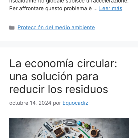
riscaldamento globale subisce un’accelerazione.
Per affrontare questo problema è …
Leer más
Categorías
Protección del medio ambiente
La economía circular:
una solución para
reducir los residuos
octubre 14, 2024
por
Equocadiz