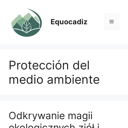
Saltar
al
contenido
Equocadiz
Menú
Protección del
medio ambiente
Odkrywanie magii
ekologicznych ziół i