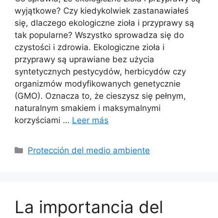
wyjątkowe? Czy kiedykolwiek zastanawiałeś
się, dlaczego ekologiczne zioła i przyprawy są
tak popularne? Wszystko sprowadza się do
czystości i zdrowia. Ekologiczne zioła i
przyprawy są uprawiane bez użycia
syntetycznych pestycydów, herbicydów czy
organizmów modyfikowanych genetycznie
(GMO). Oznacza to, że cieszysz się pełnym,
naturalnym smakiem i maksymalnymi
korzyściami …
Leer más
Categorías
Protección del medio ambiente
La importancia del