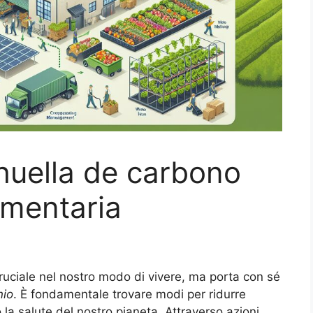
huella de carbono
limentaria
ruciale nel nostro modo di vivere, ma porta con sé
nio
. È fondamentale trovare modi per ridurre
a salute del nostro pianeta. Attraverso azioni